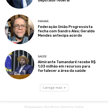
© Newspaper WordPress Theme by TagDiv