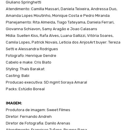
Giuliano Springhetti
Atendimento: Camilla Massari, Daniela Teixeira, Andressa Duo,
Amanda Lopes Moutinho, Monique Costa e Pedro Miranda
Planejamento: Rita Almeida, Tiago Tateyama, Daniela Ferrari,
Giovanna Schiavon, Samy Aragão e Joao Calasans
Mídia: Suellen Kiss, Rafa Alves, Luana Gallizzi, Vitória Soares,
Camila Lopes, Patrick Novais, Leticia dos AnjosArt buyer: Tereza
Setti e Alessandra Rodrigues
Fotografo: Henrique Gendre
Cabelo e make: Cris Biato
Styling: Thaís Barakat
Casting: Babi
Producao executiva: SD mgmt Soraya Amaral
Packs: Estúdio Boreal
IMAGEM:
Produtora de imagem: Sweet Filmes
Diretor: Fernando Andreh
Diretor de Fotografia: Danilo Arenas
Atendimento: Francisco Tufano, Brunno Papa