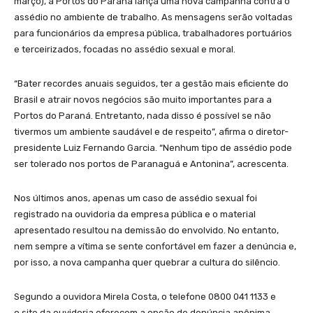
março), a Portos do Paraná lança uma nova campanha contra o
assédio no ambiente de trabalho. As mensagens serão voltadas
para funcionários da empresa pública, trabalhadores portuários
e terceirizados, focadas no assédio sexual e moral.
“Bater recordes anuais seguidos, ter a gestão mais eficiente do
Brasil e atrair novos negócios são muito importantes para a
Portos do Paraná. Entretanto, nada disso é possível se não
tivermos um ambiente saudável e de respeito”, afirma o diretor-
presidente Luiz Fernando Garcia. “Nenhum tipo de assédio pode
ser tolerado nos portos de Paranaguá e Antonina”, acrescenta.
Nos últimos anos, apenas um caso de assédio sexual foi
registrado na ouvidoria da empresa pública e o material
apresentado resultou na demissão do envolvido. No entanto,
nem sempre a vítima se sente confortável em fazer a denúncia e,
por isso, a nova campanha quer quebrar a cultura do silêncio.
Segundo a ouvidora Mirela Costa, o telefone 0800 041 1133 e
o site da ouvidoria oferecem a opção de denúncia anônima.