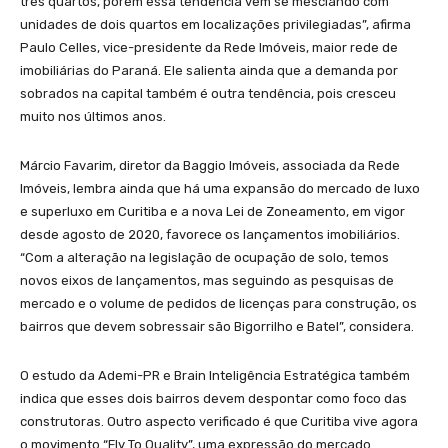
três quartos, porém essa tendência vem se mesclando com
unidades de dois quartos em localizações privilegiadas”, afirma
Paulo Celles, vice-presidente da Rede Imóveis, maior rede de
imobiliárias do Paraná. Ele salienta ainda que a demanda por
sobrados na capital também é outra tendência, pois cresceu
muito nos últimos anos.
Márcio Favarim, diretor da Baggio Imóveis, associada da Rede
Imóveis, lembra ainda que há uma expansão do mercado de luxo
e superluxo em Curitiba e a nova Lei de Zoneamento, em vigor
desde agosto de 2020, favorece os lançamentos imobiliários.
“Com a alteração na legislação de ocupação de solo, temos
novos eixos de lançamentos, mas seguindo as pesquisas de
mercado e o volume de pedidos de licenças para construção, os
bairros que devem sobressair são Bigorrilho e Batel”, considera.
O estudo da Ademi-PR e Brain Inteligência Estratégica também
indica que esses dois bairros devem despontar como foco das
construtoras. Outro aspecto verificado é que Curitiba vive agora
o movimento “Fly To Quality”, uma expressão do mercado