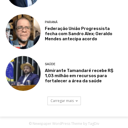
© Newspaper WordPress Theme by TagDiv