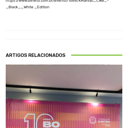
https://www.bilheto.com.br/evento/1588/KManiac_CWB_-
_Black__White _Edition
ARTIGOS RELACIONADOS