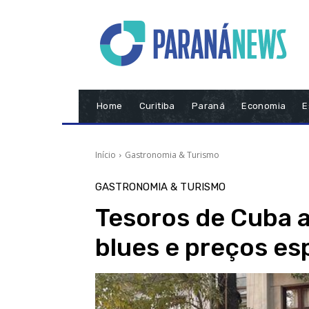
Home
Curitiba
Paraná
Economia
E
Início
Gastronomia & Turismo
GASTRONOMIA & TURISMO
Tesoros de Cuba 
blues e preços es