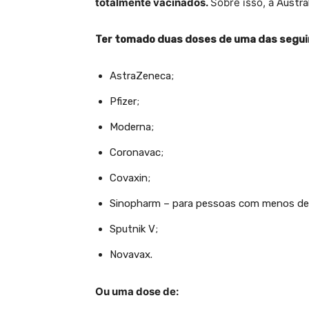
totalmente vacinados.
Sobre isso, a
Austrál
Ter tomado duas doses de uma das segui
AstraZeneca;
Pfizer;
Moderna;
Coronavac;
Covaxin;
Sinopharm – para pessoas com menos de 
Sputnik V;
Novavax.
Ou uma dose de: