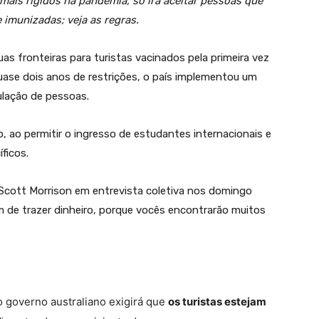
ais rígidos na pandemia, só irá aceitar pessoas que
 imunizadas; veja as regras.
suas fronteiras para
turistas vacinados pela primeira vez
uase dois anos de restrições, o país implementou um
ulação de pessoas.
ado, ao permitir o ingresso de estudantes internacionais e
ficos.
o Scott Morrison em entrevista coletiva nos domingo
 de trazer dinheiro, porque vocês encontrarão muitos
 o governo australiano exigirá que
os turistas estejam