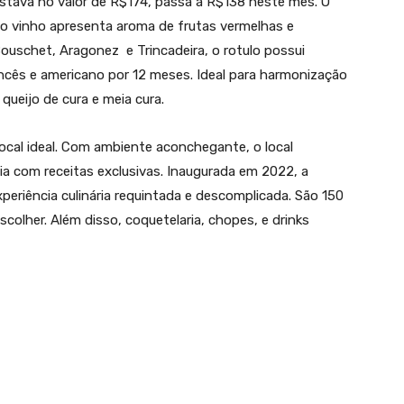
stava no valor de R$174, passa a R$138 neste mês. O
, o vinho apresenta aroma de frutas vermelhas e
 Bouschet, Aragonez e Trincadeira, o rotulo possui
ncês e americano por 12 meses. Ideal para harmonização
ueijo de cura e meia cura.
local ideal. Com ambiente aconchegante, o local
ia com receitas exclusivas. Inaugurada em 2022, a
periência culinária requintada e descomplicada. São 150
scolher. Além disso, coquetelaria, chopes, e drinks