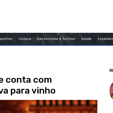
sportes
Cultura
Gastronomia & Turismo
Saúde
Expedien
R
e conta com
va para vinho