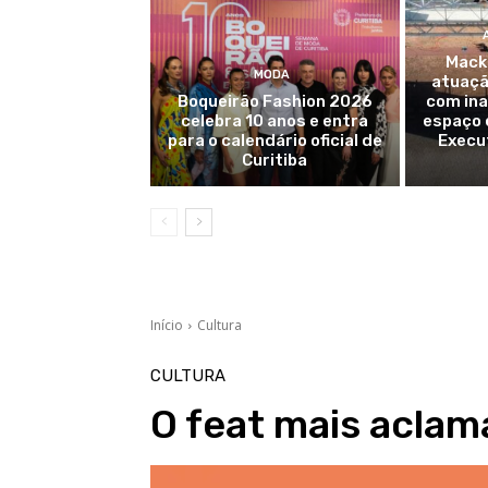
Mack
MODA
atuaçã
Boqueirão Fashion 2026
com in
celebra 10 anos e entra
espaço 
para o calendário oficial de
Execut
Curitiba