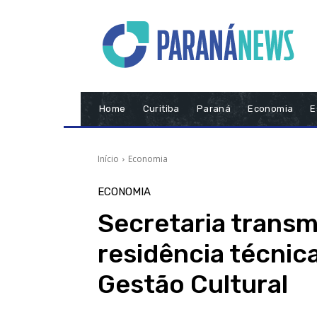
Home
Curitiba
Paraná
Economia
E
Início
Economia
ECONOMIA
Secretaria transm
residência técnic
Gestão Cultural