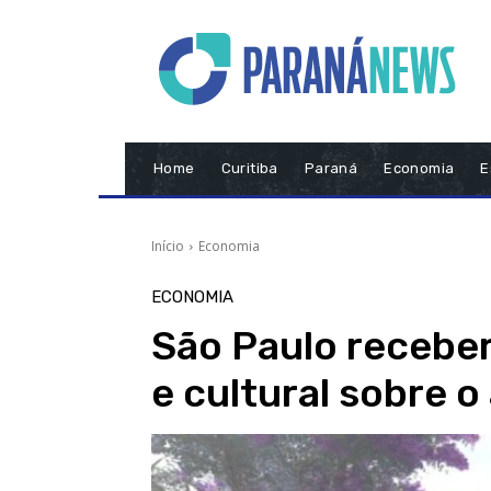
Home
Curitiba
Paraná
Economia
E
Início
Economia
ECONOMIA
São Paulo receber
e cultural sobre 