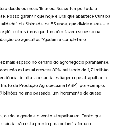
cultura desde os meus 15 anos. Nesse tempo todo a
e. Posso garantir que hoje é Uraí que abastece Curitiba
alidade”, diz Shimada, de 53 anos, que divide a área – e
 e jiló, outros itens que também fazem sucesso na
ibuição do agricultor. “Ajudam a completar o
vez mais espaço no cenário do agronegócio paranaense.
produção estadual cresceu 80%, saltando de 1,71 milhão
tendência de alta, apesar da estiagem que atrapalhou o
r Bruto da Produção Agropecuária (VBP), por exemplo,
3,9 bilhões no ano passado, um incremento de quase
, o frio, a geada e o vento atrapalharam. Tanto que
e ainda não está pronto para colher”, afirma o