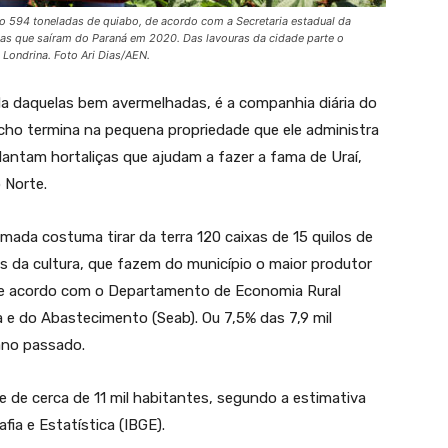
 594 toneladas de quiabo, de acordo com a Secretaria estadual da
adas que saíram do Paraná em 2020. Das lavouras da cidade parte o
 Londrina. Foto Ari Dias/AEN.
da daquelas bem avermelhadas, é a companhia diária do
echo termina na pequena propriedade que ele administra
lantam hortaliças que ajudam a fazer a fama de Uraí,
 Norte.
ada costuma tirar da terra 120 caixas de 15 quilos de
 da cultura, que fazem do município o maior produtor
de acordo com o Departamento de Economia Rural
ra e do Abastecimento (Seab). Ou 7,5% das 7,9 mil
ano passado.
 de cerca de 11 mil habitantes, segundo a estimativa
fia e Estatística (IBGE).