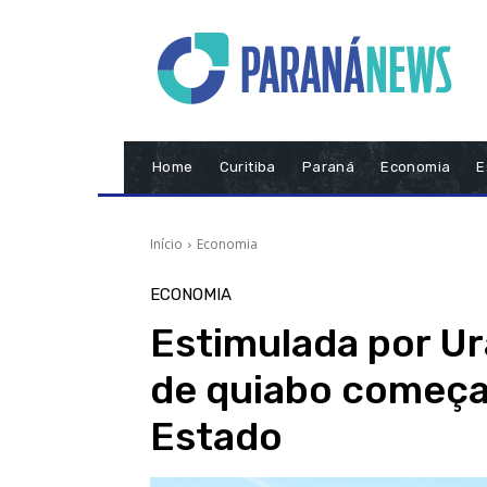
Home
Curitiba
Paraná
Economia
E
Início
Economia
ECONOMIA
Estimulada por Ur
de quiabo começa 
Estado