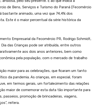
 ansiosa, pelo seu presente. E ao que indica a
cio de Bens, Serviços e Turismo do Paraná (Fecomércio
erá bastante animado, uma vez que 74,4% dos
. Este é o maior percentual da série histórica da
mento Empresarial da Fecomércio PR, Rodrigo Schmidt,
Dia das Crianças pode ser atribuída, entre outros
parativamente aos dois anos anteriores, bem como
conômica pela população, com o mercado de trabalho
ão maior para as celebrações, que ficaram um tanto
ítico da pandemia. As crianças, em especial, foram
ve, em termos gerais, um fortalecimento das relações
osição maior de comemorar esta data tão importante para
s, passeios, promoção de brincadeiras, viagens,
s”, reitera.