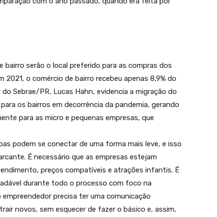
omparação com o ano passado, quando era feita por
 de bairro serão o local preferido para as compras dos
m 2021, o comércio de bairro recebeu apenas 8,9% do
r do Sebrae/PR, Lucas Hahn, evidencia a migração do
 para os bairros em decorrência da pandemia, gerando
mente para as micro e pequenas empresas, que
oas podem se conectar de uma forma mais leve, e isso
rcante. É necessário que as empresas estejam
ndimento, preços compatíveis e atrações infantis. É
radável durante todo o processo com foco na
, o empreendedor precisa ter uma comunicação
rair novos, sem esquecer de fazer o básico e, assim,