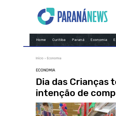
Home
Curitiba
Paraná
Economia
E
Início
Economia
ECONOMIA
Dia das Crianças 
intenção de comp