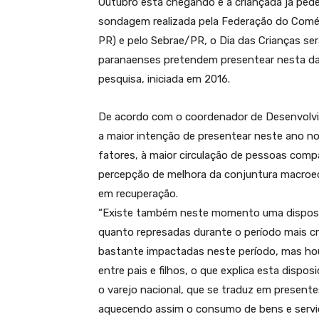
Outubro está chegando e a criançada já pede,
sondagem realizada pela Federação do Comér
PR) e pelo Sebrae/PR, o Dia das Crianças s
paranaenses pretendem presentear nesta data
pesquisa, iniciada em 2016.
De acordo com o coordenador de Desenvolvi
a maior intenção de presentear neste ano no 
fatores, à maior circulação de pessoas com
percepção de melhora da conjuntura macroe
em recuperação.
“Existe também neste momento uma disposiç
quanto represadas durante o período mais cr
bastante impactadas neste período, mas hou
entre pais e filhos, o que explica esta disp
o varejo nacional, que se traduz em presente
aquecendo assim o consumo de bens e serviço