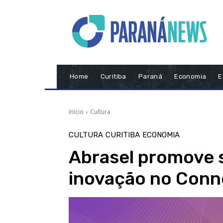
Home
Curitiba
Paraná
Economia
E
Início
Cultura
CULTURA
CURITIBA
ECONOMIA
Abrasel promove s
inovação no Conn