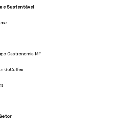
a e Sustentável
ovo
rupo Gastronomia MF
or GoCoffee
ks
 Setor