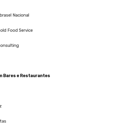
brasel Nacional
 Gold Food Service
Consulting
m Bares e Restaurantes
z
itas