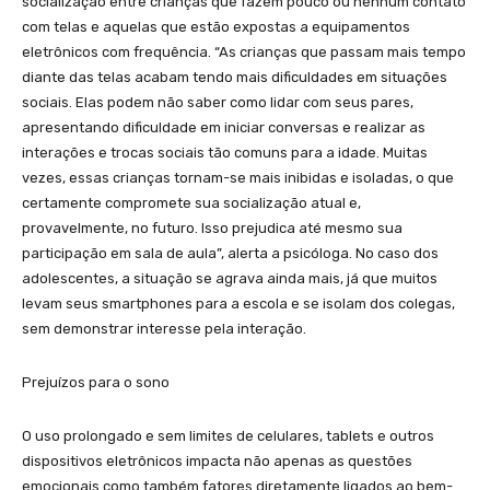
socialização entre crianças que fazem pouco ou nenhum contato
com telas e aquelas que estão expostas a equipamentos
eletrônicos com frequência. “As crianças que passam mais tempo
diante das telas acabam tendo mais dificuldades em situações
sociais. Elas podem não saber como lidar com seus pares,
apresentando dificuldade em iniciar conversas e realizar as
interações e trocas sociais tão comuns para a idade. Muitas
vezes, essas crianças tornam-se mais inibidas e isoladas, o que
certamente compromete sua socialização atual e,
provavelmente, no futuro. Isso prejudica até mesmo sua
participação em sala de aula”, alerta a psicóloga. No caso dos
adolescentes, a situação se agrava ainda mais, já que muitos
levam seus smartphones para a escola e se isolam dos colegas,
sem demonstrar interesse pela interação.
Prejuízos para o sono
O uso prolongado e sem limites de celulares, tablets e outros
dispositivos eletrônicos impacta não apenas as questões
emocionais como também fatores diretamente ligados ao bem-