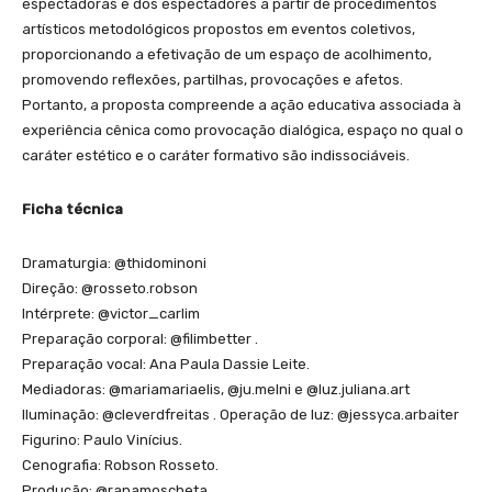
espectadoras e dos espectadores a partir de procedimentos
artísticos metodológicos propostos em eventos coletivos,
proporcionando a efetivação de um espaço de acolhimento,
promovendo reflexões, partilhas, provocações e afetos.
Portanto, a proposta compreende a ação educativa associada à
experiência cênica como provocação dialógica, espaço no qual o
caráter estético e o caráter formativo são indissociáveis.
Ficha técnica
Dramaturgia: @thidominoni
Direção: @rosseto.robson
Intérprete: @victor_carlim
Preparação corporal: @filimbetter .
Preparação vocal: Ana Paula Dassie Leite.
Mediadoras: @mariamariaelis, @ju.melni e @luz.juliana.art
Iluminação: @cleverdfreitas . Operação de luz: @jessyca.arbaiter
Figurino: Paulo Vinícius.
Cenografia: Robson Rosseto.
Produção: @ranamoscheta .