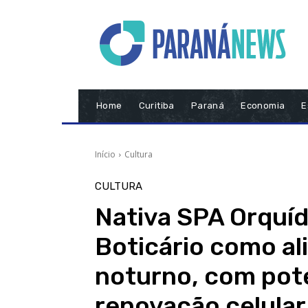
Home
Curitiba
Paraná
Economia
E
Início
Cultura
CULTURA
Nativa SPA Orquíd
Boticário como al
noturno, com pote
renovação celular