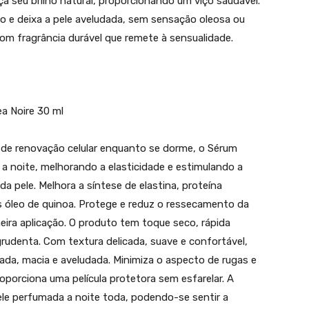
a seu brilho natural, proporcionando um viço saudável.
o e deixa a pele aveludada, sem sensação oleosa ou
om fragrância durável que remete à sensualidade.
a Noire 30 ml
de renovação celular enquanto se dorme, o Sérum
a noite, melhorando a elasticidade e estimulando a
da pele. Melhora a síntese de elastina, proteína
is óleo de quinoa. Protege e reduz o ressecamento da
eira aplicação. O produto tem toque seco, rápida
rudenta. Com textura delicada, suave e confortável,
ada, macia e aveludada. Minimiza o aspecto de rugas e
roporciona uma película protetora sem esfarelar. A
ele perfumada a noite toda, podendo-se sentir a