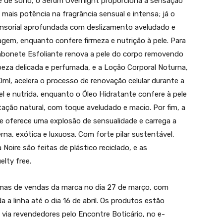
te de sono, o Sérum Overnight proporciona a sensação
mais potência na fragrância sensual e intensa; já o
sorial aprofundada com deslizamento aveludado e
em, enquanto confere firmeza e nutrição à pele. Para
Sabonete Esfoliante renova a pele do corpo removendo
eza delicada e perfumada, e a Loção Corporal Noturna,
0ml, acelera o processo de renovação celular durante a
l e nutrida, enquanto o Óleo Hidratante confere à pele
tação natural, com toque aveludado e macio. Por fim, a
e oferece uma explosão de sensualidade e carrega a
na, exótica e luxuosa. Com forte pilar sustentável,
oire são feitas de plástico reciclado, e as
lty free.
rmas de vendas da marca no dia 27 de março, com
a linha até o dia 16 de abril. Os produtos estão
, via revendedores pelo Encontre Boticário, no e-