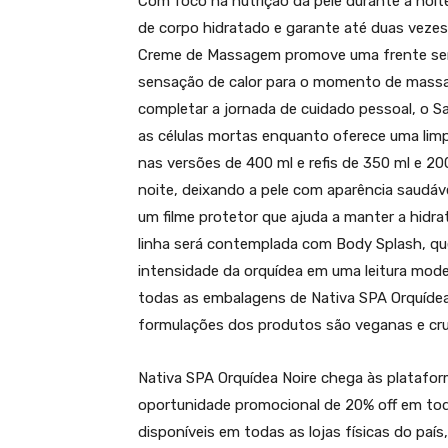
Com foco na nutrição da pele durante a noi
de corpo hidratado e garante até duas vezes 
Creme de Massagem promove uma frente sen
sensação de calor para o momento de massag
completar a jornada de cuidado pessoal, o 
as células mortas enquanto oferece uma limp
nas versões de 400 ml e refis de 350 ml e 20
noite, deixando a pele com aparência saudáve
um filme protetor que ajuda a manter a hidra
linha será contemplada com Body Splash, qu
intensidade da orquídea em uma leitura moder
todas as embalagens de Nativa SPA Orquídea N
formulações dos produtos são veganas e crue
Nativa SPA Orquídea Noire chega às platafo
oportunidade promocional de 20% off em toda 
disponíveis em todas as lojas físicas do país