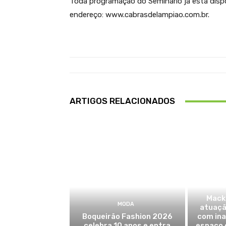
Toda programação do Seminário já está dispo
endereço: www.cabrasdelampiao.com.br.
ARTIGOS RELACIONADOS
Mack
MODA
atuaçã
Boqueirão Fashion 2026
com in
celebra 10 anos e entra
espaço 