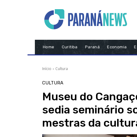
Home
Curitiba
Paraná
Economia
E
Início
Cultura
CULTURA
Museu do Cangaço
sedia seminário s
mestras da cultur