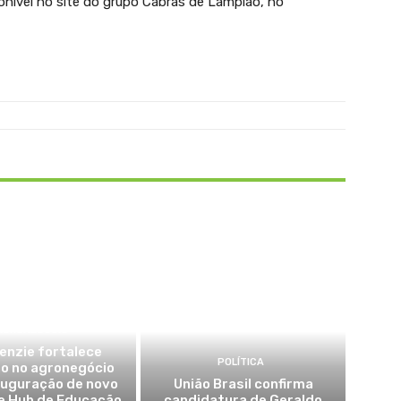
nível no site do grupo Cabras de Lampião, no
AGRONEGÓCIO
enzie fortalece
POLÍTICA
o no agronegócio
auguração de novo
União Brasil confirma
e Hub de Educação
candidatura de Geraldo