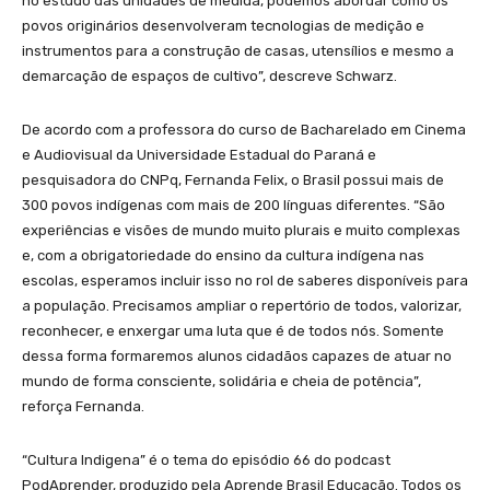
no estudo das unidades de medida, podemos abordar como os
povos originários desenvolveram tecnologias de medição e
instrumentos para a construção de casas, utensílios e mesmo a
demarcação de espaços de cultivo”, descreve Schwarz.
De acordo com a professora do curso de Bacharelado em Cinema
e Audiovisual da Universidade Estadual do Paraná e
pesquisadora do CNPq, Fernanda Felix, o Brasil possui mais de
300 povos indígenas com mais de 200 línguas diferentes. “São
experiências e visões de mundo muito plurais e muito complexas
e, com a obrigatoriedade do ensino da cultura indígena nas
escolas, esperamos incluir isso no rol de saberes disponíveis para
a população. Precisamos ampliar o repertório de todos, valorizar,
reconhecer, e enxergar uma luta que é de todos nós. Somente
dessa forma formaremos alunos cidadãos capazes de atuar no
mundo de forma consciente, solidária e cheia de potência”,
reforça Fernanda.
“Cultura Indigena” é o tema do episódio 66 do podcast
PodAprender, produzido pela Aprende Brasil Educação. Todos os