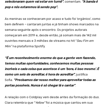
selecionaram quem vai estar em turnê”
, comentam.
“A banda é
pop e nós estaremos lá sendo pop”.
As meninas se conheceram por acaso e tudo foi ‘orgânico’, como
bem definem – cantaram juntas e já tinham shows marcados na
semana seguinte após o encontro. Os projetos autorais
começaram em 2019 e, desde então, já somam mais de 142 mil
ouvintes mensais e 3 milhões de streams no hit “
Seu Fim em
Mim”
na plataforma Spotify.
“É um reconhecimento enorme do que a gente vem fazendo,
temos muitas oportunidades, conhecemos muitas pessoas
incríveis e cada coisa que acontece é um ‘bora, é isso mesmo’. É
como um selo de acreditar, é hora de acreditar”
, justifica
Sofia.
“Precisamos dar nosso melhor para aproveitar todas as
portas possíveis. Nunca é só chegar lá e cantar”
.
A relação com o Coldplay vem desde antes da formação do duo.
Clara relembra que “
Yellow”
foi a música que cantou em sua