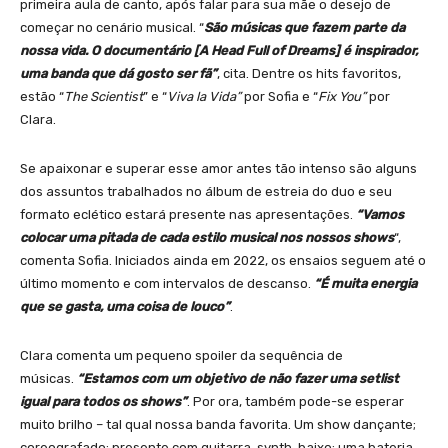
primeira aula de canto, após falar para sua mãe o desejo de
começar no cenário musical. “
São músicas que fazem parte da
nossa vida. O documentário [A Head Full of Dreams] é inspirador,
uma banda que dá gosto ser fã”
, cita. Dentre os hits favoritos,
estão “
The Scientist
” e “
Viva la Vida”
por Sofia e “
Fix You”
por
Clara.
Se apaixonar e superar esse amor antes tão intenso são alguns
dos assuntos trabalhados no álbum de estreia do duo e seu
formato eclético estará presente nas apresentações.
“Vamos
colocar uma pitada de cada estilo musical nos nossos shows
“,
comenta Sofia. Iniciados ainda em 2022, os ensaios seguem até o
último momento e com intervalos de descanso.
“É muita energia
que se gasta, uma coisa de louco”
.
Clara comenta um pequeno spoiler da sequência de
músicas.
“Estamos com um objetivo de não fazer uma setlist
igual para todos os shows”
. Por ora, também pode-se esperar
muito brilho – tal qual nossa banda favorita. Um show dançante;
coreografado; presente com guitarra, synth, baixo; uma bateria