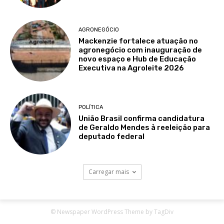
© Newspaper WordPress Theme by TagDiv