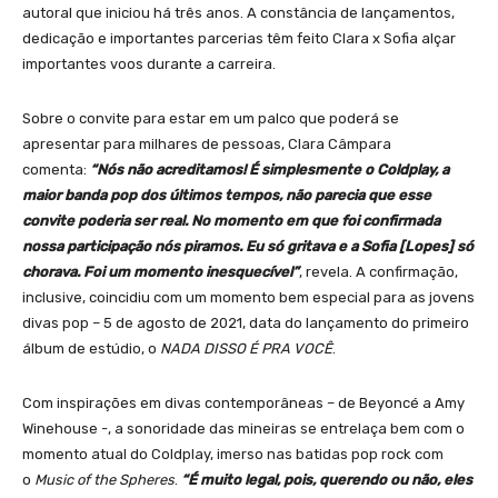
autoral que iniciou há três anos. A constância de lançamentos,
dedicação e importantes parcerias têm feito Clara x Sofia alçar
importantes voos durante a carreira.
Sobre o convite para estar em um palco que poderá se
apresentar para milhares de pessoas, Clara Câmpara
comenta:
“Nós não acreditamos! É simplesmente o Coldplay, a
maior banda pop dos últimos tempos, não parecia que esse
convite poderia ser real. No momento em que foi confirmada
nossa participação nós piramos. Eu só gritava e a Sofia [Lopes] só
chorava. Foi um momento inesquecível”
, revela. A confirmação,
inclusive, coincidiu com um momento bem especial para as jovens
divas pop – 5 de agosto de 2021, data do lançamento do primeiro
álbum de estúdio, o
NADA DISSO É PRA VOCÊ
.
Com inspirações em divas contemporâneas – de Beyoncé a Amy
Winehouse -, a sonoridade das mineiras se entrelaça bem com o
momento atual do Coldplay, imerso nas batidas pop rock com
o
Music of the Spheres
.
“É muito legal, pois, querendo ou não, eles