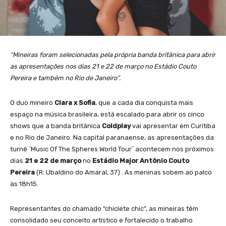
“Mineiras foram selecionadas pela própria banda britânica para abrir
as apresentações nos dias 21 e 22 de março no Estádio Couto
Pereira e também no Rio de Janeiro”.
O duo mineiro
Clara x Sofia
, que a cada dia conquista mais
espaço na música brasileira,
está escalado para abrir os cinco
shows que a banda britânica
Coldplay
vai apresentar em Curitiba
e no Rio de Janeiro. Na capital paranaense, as apresentações da
turnê `Music Of The Spheres World Tour´ acontecem nos próximos
dias
21 e 22 de março
no
Estádio Major Antônio Couto
Pereira
(R: Ubaldino do Amaral, 37) . As meninas sobem ao palco
às 18h15.
Representantes do chamado “chiclete chic”, as mineiras têm
consolidado seu conceito artístico e fortalecido o trabalho