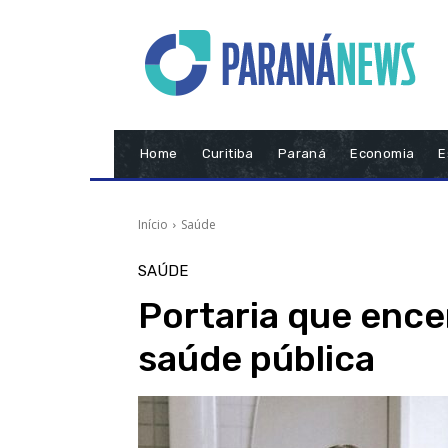
Home
Curitiba
Paraná
Economia
E
Início
Saúde
SAÚDE
Portaria que ence
saúde pública