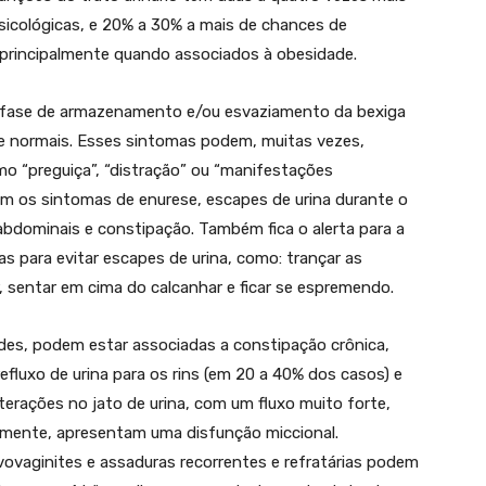
psicológicas, e 20% a 30% a mais de chances de
rincipalmente quando associados à obesidade.
na fase de armazenamento e/ou esvaziamento da bexiga
e normais. Esses sintomas podem, muitas vezes,
o “preguiça”, “distração” ou “manifestações
om os sintomas de enurese, escapes de urina durante o
s abdominais e constipação. Também fica o alerta para a
as para evitar escapes de urina, como: trançar as
r, sentar em cima do calcanhar e ficar se espremendo.
des, podem estar associadas a constipação crônica,
efluxo de urina para os rins (em 20 a 40% dos casos) e
lterações no jato de urina, com um fluxo muito forte,
lmente, apresentam uma disfunção miccional.
ovaginites e assaduras recorrentes e refratárias podem