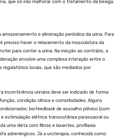
na, que só irão melhorar com o tratamento da bexiga.
 armazenamento e eliminação periódica da urina. Para
 preciso haver o relaxamento da musculatura da
cter para conter a urina. Na micção ao contrário, a
oordenação envolve uma complexa interação entre o
s regulatórios locais, que são mediados por
a incontinência urinária deve ser indicado de forma
sfunção, condição clínica e comorbidades. Alguns
condicionador, biofeedback de assoalho pélvico (com
 e estimulação elétrica transcutânea parassacral ou
a uma dieta com fibras e laxantes, profilaxia
 alfa adrenérgicos. Já a uroterapia, conhecida como