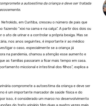
 compromete a autoestima da criança e deve ser tratada
ecocemente.
il Nefrokids, em Curitiba, cresceu o número de pais que
o fazendo “xixi na cama e na calça”. A partir dos dois ou
o ato de urinar e a controlar a própria bexiga. Mas se
ntária, nos anos seguintes, é importante ir ao médico
estigar o caso, especialmente se a criança já
“Agora na pandemia, chamou a atenção esse aumento e
ue as famílias passaram a ficar mais tempo em casa.
ortamento miccional e intestinal dos filhos”, explica a
a urinária compromete a autoestima da criança e deve ser
ano é um importante marcador de saúde física e do
, por isso, é considerado um marco no desenvolvimento
unções do trato urinário têm duas a quatro vezes mais