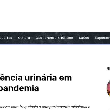
sportes
Cultura
Gastronomia & Turismo
Saúde
Expedien
R
ência urinária em
 pandemia
servar com frequência o comportamento miccional e