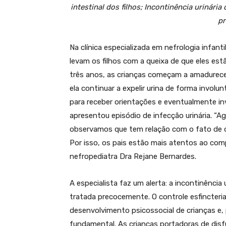
intestinal dos filhos;
Incontinência urinária
pr
Na clínica especializada em nefrologia infant
levam os filhos com a queixa de que eles estã
três anos, as crianças começam a amadurecer 
ela continuar a expelir urina de forma involu
para receber orientações e eventualmente inv
apresentou episódio de infecção urinária. 
observamos que tem relação com o fato de q
Por isso, os pais estão mais atentos ao comp
nefropediatra Dra Rejane Bernardes.
A especialista faz um alerta: a incontinênci
tratada precocemente. O controle esfincteri
desenvolvimento psicossocial de crianças e
fundamental. As crianças portadoras de disf