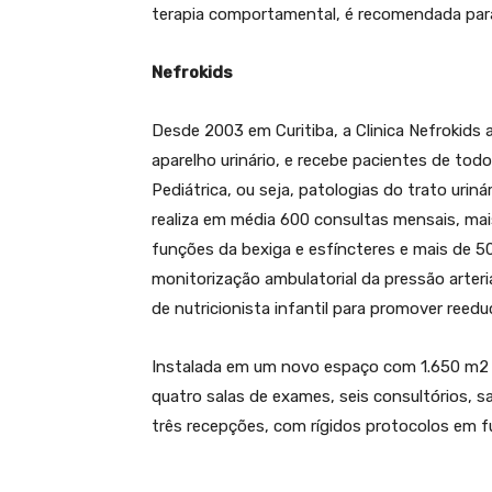
terapia comportamental, é recomendada para 
Nefrokids
Desde 2003 em Curitiba, a Clinica Nefrokid
aparelho urinário, e recebe pacientes de tod
Pediátrica, ou seja, patologias do trato uriná
realiza em média 600 consultas mensais, mais 
funções da bexiga e esfíncteres e mais de 5
monitorização ambulatorial da pressão arter
de nutricionista infantil para promover reedu
Instalada em um novo espaço com 1.650 m2 de 
quatro salas de exames, seis consultórios, s
três recepções, com rígidos protocolos em f