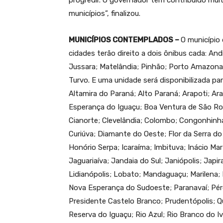
progredir. O governador tem contribuído mui
municípios”, finalizou.
MUNICÍPIOS CONTEMPLADOS –
O município 
cidades terão direito a dois ônibus cada: An
Jussara; Matelândia; Pinhão; Porto Amazona
Turvo. E uma unidade será disponibilizada p
Altamira do Paraná; Alto Paraná; Arapoti; Ar
Esperança do Iguaçu; Boa Ventura de São Ro
Cianorte; Clevelândia; Colombo; Congonhinha
Curiúva; Diamante do Oeste; Flor da Serra do S
Honório Serpa; Icaraíma; Imbituva; Inácio Mar
Jaguariaíva; Jandaia do Sul; Janiópolis; Japir
Lidianópolis; Lobato; Mandaguaçu; Marilena; 
Nova Esperança do Sudoeste; Paranavaí; Péro
Presidente Castelo Branco; Prudentópolis; Q
Reserva do Iguaçu; Rio Azul; Rio Branco do Iv