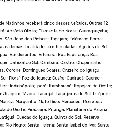
to para para melhorar a vida das pessoas nos
de Matinhos receberá cinco desses veículos. Outras 12
dirá; Antônio Olinto; Diamante do Norte; Guaraqueçaba;
s; São José dos Pinhais; Tapejara; Telêmaco Borba;
ara as demais localidades contempladas: Agudos do Sul;
apuã; Bandeirantes; Bituruna; Boa Esperança; Boa
que; Cafezal do Sul; Cambará; Castro; Chopinzinho;
s; Coronel Domingues Soares; Cruzeiro do Iguaçu;
ul; Floraí; Foz do Iguaçu; Guaíra; Guairaçá; Guaraci;
tins; Indianópolis; Iporã; Itambaracá; Itapejara do Oeste;
a; Joaquim Távora; Laranjal; Laranjeiras do Sul; Leópolis;
Mariluz; Marquinho; Mato Rico; Mercedes; Morretes;
la do Oeste; Piraquara; Pitanga; Planaltina do Paraná;
uatiguá; Quedas do Iguaçu; Quinta do Sol; Reserva;
aí; Rio Negro; Santa Helena; Santa Isabel do Ivaí; Santa