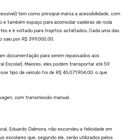
ssível) tem como principal marca a acessibilidade, com
so e também espaço para acomodar cadeiras de roda
es e é voltado para trajetos asfaltados. Cada uma das
 saiu por R$ 399.000,00.
dam documentação para serem repassados aos
l Escolar). Maiores, eles podem transportar até 59
se tipo de veículo foi de R$ 45.071.904,00, o que
wagen, com transmissão manual.
oral, Eduardo Dalmora, não escondeu a felicidade em
us escolares que, segundo ele, serão utilizados pelos