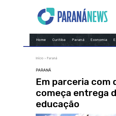
Home
Curitiba
Paraná
Economia
E
Início
Paraná
PARANÁ
Em parceria com 
começa entrega d
educação