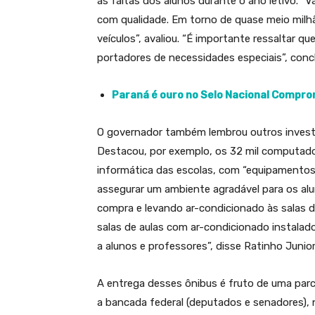
as faltas dos alunos durante o ano letivo. “
com qualidade. Em torno de quase meio milh
veículos”, avaliou. “É importante ressaltar q
portadores de necessidades especiais”, concl
Paraná é ouro no Selo Nacional Compr
O governador também lembrou outros invest
Destacou, por exemplo, os 32 mil computador
informática das escolas, com “equipamentos 
assegurar um ambiente agradável para os al
compra e levando ar-condicionado às salas d
salas de aulas com ar-condicionado instalad
a alunos e professores”, disse Ratinho Junior
A entrega desses ônibus é fruto de uma par
a bancada federal (deputados e senadores), 