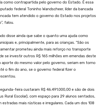
a como contrapartida pelo governo do Estado. É essa
eputado federal Toninho Wandscheer, líder da bancada
ncada tem atendido o governo do Estado nos projetos
, falou.
ado disse ainda que sabe o quanto uma ajuda como
icipais e, principalmente, para as crianças. “São os
parlamentar prometeu ainda mais reforço no transporte
 de se investir outros R$ 165 milhões em emendas deste
m aporte do mesmo valor pelo governo, seriam em torno
é o fim do ano, se o governo federal fizer o
escentou.
egunda-feira custaram R$ 46.491.000,00 e são de dois
bus Rural Escolar), com espaço para 29 alunos sentados,
m estradas mais rústicas e irregulares. Cada um dos 108