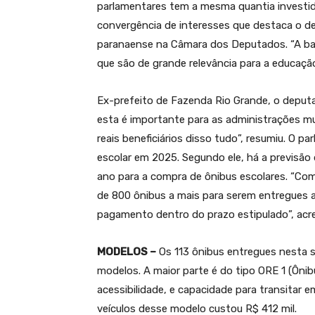
parlamentares tem a mesma quantia investid
convergência de interesses que destaca o d
paranaense na Câmara dos Deputados. “A ba
que são de grande relevância para a educação”
Ex-prefeito de Fazenda Rio Grande, o deput
esta é importante para as administrações mun
reais beneficiários disso tudo”, resumiu. O 
escolar em 2025. Segundo ele, há a previsão
ano para a compra de ônibus escolares. “Co
de 800 ônibus a mais para serem entregues at
pagamento dentro do prazo estipulado”, acr
MODELOS –
Os 113 ônibus entregues nesta s
modelos. A maior parte é do tipo ORE 1 (Ôni
acessibilidade, e capacidade para transitar e
veículos desse modelo custou R$ 412 mil.