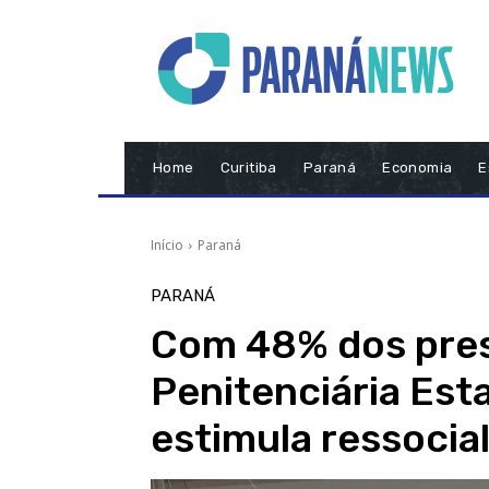
Home
Curitiba
Paraná
Economia
E
Início
Paraná
PARANÁ
Com 48% dos pres
Penitenciária Est
estimula ressocia