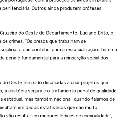
ngua portuguesa, com a produção de livros em braile e
a penitenciária. Outros ainda produzem próteses
 Cruzeiro do Oeste do Departamento, Luciano Brito, o
ia de crimes. “Os presos que trabalham se
ciplina, o que contribui para a ressocialização. Ter uma
a pena é fundamental para a reinserção social dos
o do Oeste têm sido desafiadas a criar projetos que
ão, a custódia segura e o tratamento penal de qualidade.
ia estadual, mas também nacional, quando falamos de
resultam em dados estatísticos que são muito
ção vão resultar em menores índices de criminalidade”,