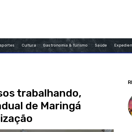
sportes
Cultura
Gastronomia & Turismo
Saúde
Expedien
R
os trabalhando,
adual de Maringá
lização