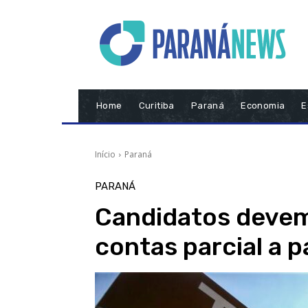
Home
Curitiba
Paraná
Economia
E
Início
Paraná
PARANÁ
Candidatos devem
contas parcial a p