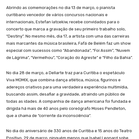
Abrindo as comemorações no dia 13 de março, o pianista
curitibano vencedor de vários concursos nacionais e
internacionais, Estefan Iatcekiw, recebe convidados para o
concerto que marca a gravação de seu primeiro trabalho solo,
“Destiny”. No mesmo mês, dia 17, a artista com uma das carreiras
mais marcantes da música brasileira, Fafá de Belém faz um show
especial com sucessos como “Abandonada”, “Foi Assim”, “Nuvem
de Lágrima”, “Vermelhou”, “Coração do Agreste” e “Filho da Bahia”.
No dia 28 de março, a Dellarte traz para Curitiba o espetáculo
Viva MOMIX, que combina dança atlética, música, figurinos e
adereços criativos para uma verdadeira experiência multimídia,
buscando assim, desafiar a gravidade, atraindo um público de
todas as idades. A companhia de dança americana foi fundada e
dirigida há mais de 40 anos pelo coreógrafo Moses Pendleton,
que a chama de “corrente da inconsciência”.
No dia do aniversário de 330 anos de Curitiba e 15 anos do Teatro
Positivo, 29 de março, ninguém menos que Isabel Leonard sobe