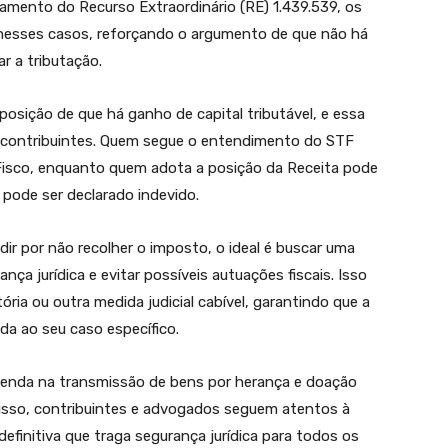
gamento do Recurso Extraordinário (RE) 1.439.539, os
R nesses casos, reforçando o argumento de que não há
ar a tributação.
osição de que há ganho de capital tributável, e essa
os contribuintes. Quem segue o entendimento do STF
 Fisco, enquanto quem adota a posição da Receita pode
pode ser declarado indevido.
dir por não recolher o imposto, o ideal é buscar uma
ança jurídica e evitar possíveis autuações fiscais. Isso
ria ou outra medida judicial cabível, garantindo que a
da ao seu caso específico.
Renda na transmissão de bens por herança e doação
 isso, contribuintes e advogados seguem atentos à
finitiva que traga segurança jurídica para todos os