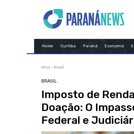
Home
Curitiba
Paraná
Economia
E
Início
Brasil
BRASIL
Imposto de Renda
Doação: O Impass
Federal e Judiciár